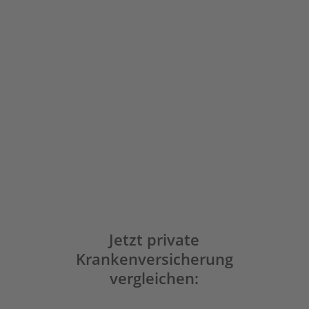
3
Zu Ihrer Wunschkasse wechseln
Zum Krankenkassenvergleich
Jetzt private
Krankenversicherung
vergleichen: