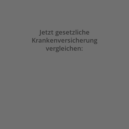
Jetzt gesetzliche
Krankenversicherung
vergleichen:
1
Online Vergleich – Angaben ausfüllen
2
Aktuelle Angebote vergleichen