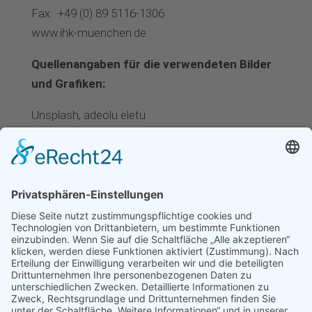
Fax:
+49 (0) 89 5116-1306
www.ihk-muenchen.de
Quellenangaben für die verwendeten Bilder
und Grafiken:
Unsplash, adeolu eletu
Unsplash, carlos muza
Unsplash, cowomen
Unsplash, domenico loia
Ein Service von: